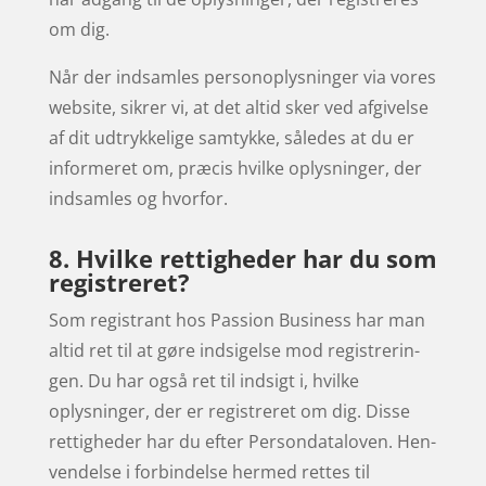
om dig.
Når der ind­sam­les per­son­o­plysninger via vores
web­site, sikrer vi, at det altid sker ved afgivelse
af dit udtrykke­lige sam­tykke, således at du er
informeret om, præ­cis hvilke oplysninger, der
ind­sam­les og hvorfor.
8. Hvilke rettigheder har du som
registreret?
Som reg­is­trant hos Passion Business har man
altid ret til at gøre ind­sigelse mod reg­istrerin­
gen. Du har også ret til ind­sigt i, hvilke
oplysninger, der er reg­istr­eret om dig. Disse
ret­tigheder har du efter Per­son­dat­aloven. Hen­
ven­delse i forbindelse hermed rettes til