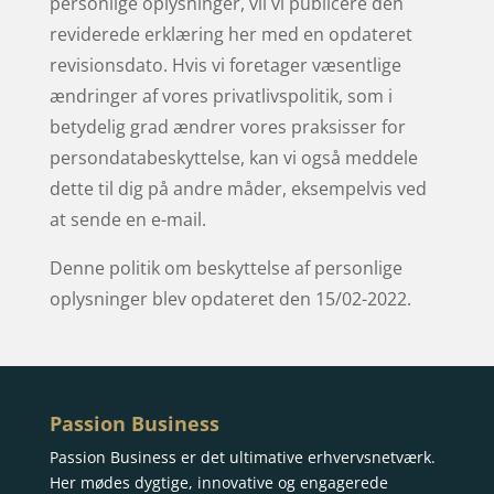
personlige oplysninger, vil vi publicere den
reviderede erklæring her med en opdateret
revisionsdato. Hvis vi foretager væsentlige
ændringer af vores privatlivspolitik, som i
betydelig grad ændrer vores praksisser for
persondatabeskyttelse, kan vi også meddele
dette til dig på andre måder, eksempelvis ved
at sende en e-mail.
Denne politik om beskyttelse af personlige
oplysninger blev opdateret den 15/02-2022.
Passion Business
Passion Business er det ultimative erhvervsnetværk.
Her mødes dygtige, innovative og engagerede